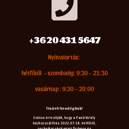
+36 20 431 5647
Nyitvatartás:
hétfőtől – szombatig: 9:30 – 21:30
vasárnap : 9:30 – 20:00
Tisztelt Vendégünk!
Ezúton értesítjük, hogy a Panírkirály
házhozszállítás 2022.07.18. hétfőtől,
technikai okok miatt Ürömre és